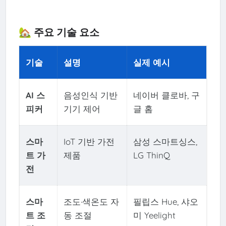
🏡 주요 기술 요소
기술
설명
실제 예시
AI 스
음성인식 기반
네이버 클로바, 구
피커
기기 제어
글 홈
스마
IoT 기반 가전
삼성 스마트싱스,
트 가
제품
LG ThinQ
전
스마
조도·색온도 자
필립스 Hue, 샤오
트 조
동 조절
미 Yeelight