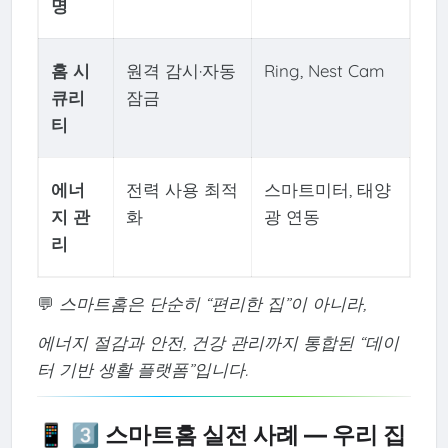
명
홈 시
원격 감시·자동
Ring, Nest Cam
큐리
잠금
티
에너
전력 사용 최적
스마트미터, 태양
지 관
화
광 연동
리
💬
스마트홈은 단순히 “편리한 집”이 아니라,
에너지 절감과 안전, 건강 관리까지 통합된 “데이
터 기반 생활 플랫폼”입니다.
📱 3️⃣ 스마트홈 실전 사례 — 우리 집