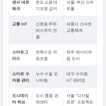
센서 네트
온도·소음·대
서울, 부산 스마
워크
기오염 감지
트폴
교통 IoT
신호등·주차·
세종시 스마트
버스위치 연
교통체계
결
스마트그
전력수요 자
제주 에너지자
리드
동조절
립 도시
스마트 수
누수·수질 모
대구 수자원
자원 관리
니터링
IoT 관리망
도시데이
도시 통합 관
서울 “디지털
터 허브
제센터
트윈” 프로젝트