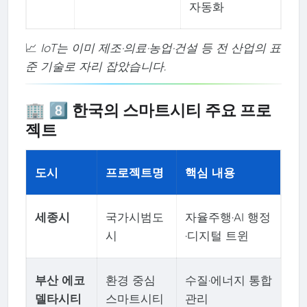
자동화
📈
IoT는 이미 제조·의료·농업·건설 등 전 산업의 표
준 기술로 자리 잡았습니다.
🏢 8️⃣ 한국의 스마트시티 주요 프로
젝트
도시
프로젝트명
핵심 내용
세종시
국가시범도
자율주행·AI 행정
시
·디지털 트윈
부산 에코
환경 중심
수질·에너지 통합
델타시티
스마트시티
관리