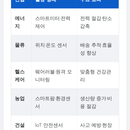
에너
스마트미터·전력
전력 절감·탄소
지
제어
감축
물류
위치·온도 센서
배송 추적·효율
성 향상
헬스
웨어러블·원격 모
맞춤형 건강관
케어
니터링
리
농업
스마트팜·환경센
생산량 증가·비
서
용 절감
건설
IoT 안전센서
사고 예방·현장