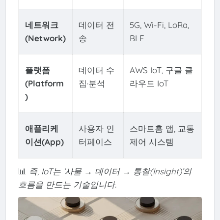
네트워크
데이터 전
5G, Wi-Fi, LoRa,
(Network)
송
BLE
플랫폼
데이터 수
AWS IoT, 구글 클
(Platform
집·분석
라우드 IoT
)
애플리케
사용자 인
스마트홈 앱, 교통
이션(App)
터페이스
제어 시스템
📊
즉, IoT는 ‘사물 → 데이터 → 통찰(Insight)’의
흐름을 만드는 기술입니다.